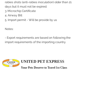
rabies shots (anti-rabies inoculation) older than 21
days but it must not be expired.
3. Microchip Certificate
4. Airway Bill
5. Import permit - Will be provide by us
Notes:
- Export requirements are based on following the
import requirements of the importing country.
UNITED PET EXPRESS
Your Pets Deserve to Travel 1st Class
At United Pet Express all pets are receiving the same expert care and attention from collection
till delivery anywhere in the world.
Our extensive experience in live animal transportation
assures
the most direct routing with maximum comfort and safely for your pets.
ช่วยเหลือ
บริการของเรา
หน้าหลัก
นำเข้าสัตว์เลี้ยง
เกี่ยวกับเรา
ส่งออกสัตว์เลี้ยง
รีวิวจากลูกค้า
สัตว์เลี้ยงที่เดินทางผ่านประเทศไทย
ข้อกำหนดของแต่ละประเทศ
โรงแรมสำหรับสัตว์เลี้ยง
ติดต่อเรา
ตรวจระดับภูมิคุ้มกันโรคพิษสุนัขบ้า