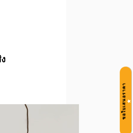
่ง
ขอใบเสนอราคา